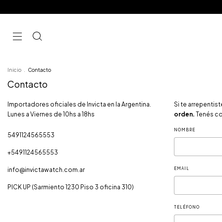
Inicio
.
Contacto
Contacto
Importadores oficiales de Invicta en la Argentina.
Si te arrepenti
Lunes a Viernes de 10hs a 18hs
orden.
Tenés co
NOMBRE
5491124565553
+5491124565553
info@invictawatch.com.ar
EMAIL
PICK UP (Sarmiento 1230 Piso 3 oficina 310)
TELÉFONO