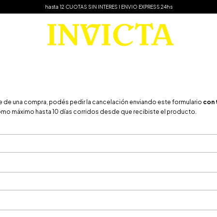
hasta 12 CUOTAS SIN INTERES I ENVIO EXPRESS 24hs
ste de una compra, podés pedir la cancelación enviando este formulario
con 
mo máximo hasta 10 días corridos desde que recibiste el producto.