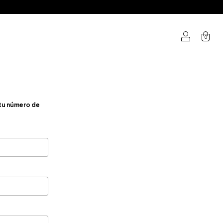
0
tu número de