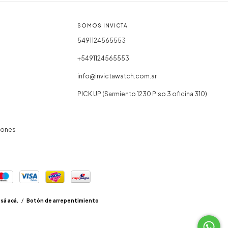
SOMOS INVICTA
5491124565553
+5491124565553
info@invictawatch.com.ar
PICK UP (Sarmiento 1230 Piso 3 oficina 310)
iones
sá acá.
/
Botón de arrepentimiento