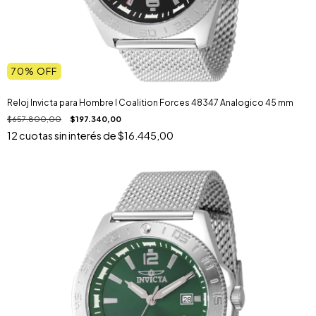
70
% OFF
Reloj Invicta para Hombre I Coalition Forces 48347 Analogico 45 mm
$657.800,00
$197.340,00
12
cuotas sin interés de
$16.445,00