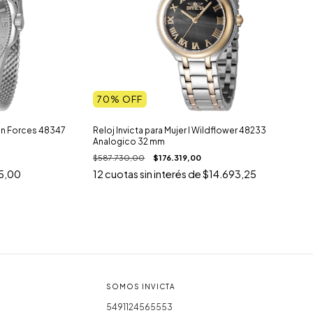
70
% OFF
ion Forces 48347
Reloj Invicta para Mujer I Wildflower 48233
Analogico 32 mm
$587.730,00
$176.319,00
5,00
12
cuotas sin interés de
$14.693,25
SOMOS INVICTA
5491124565553