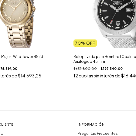
70
% OFF
a Mujer I Wildflower 48231
Reloj Invicta para Hombre I Coalit
m
Analogico 45 mm
176.319,00
$657.800,00
$197.340,00
nterés de
$14.693,25
12
cuotas sin interés de
$16.44
CLIENTE
INFORMACIÓN
co
Preguntas Frecuentes