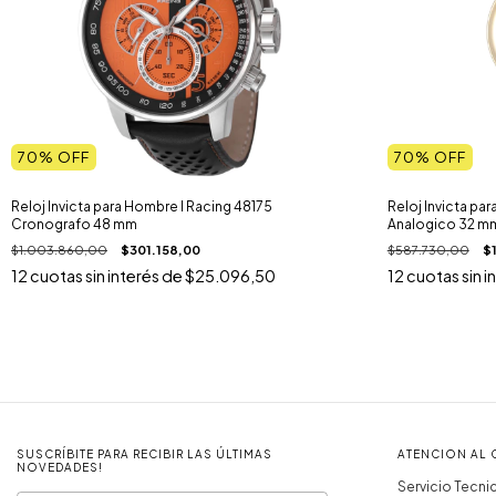
70
% OFF
70
% OFF
Reloj Invicta para Hombre I Racing 48175
Reloj Invicta par
Cronografo 48 mm
Analogico 32 m
$1.003.860,00
$301.158,00
$587.730,00
$
12
cuotas sin interés de
$25.096,50
12
cuotas sin i
SUSCRÍBITE PARA RECIBIR LAS ÚLTIMAS
ATENCION AL 
NOVEDADES!
Servicio Tecni