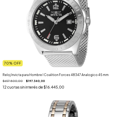
70
% OFF
Reloj Invicta para Hombre I Coalition Forces 48347 Analogico 45 mm
$657.800,00
$197.340,00
12
cuotas sin interés de
$16.445,00