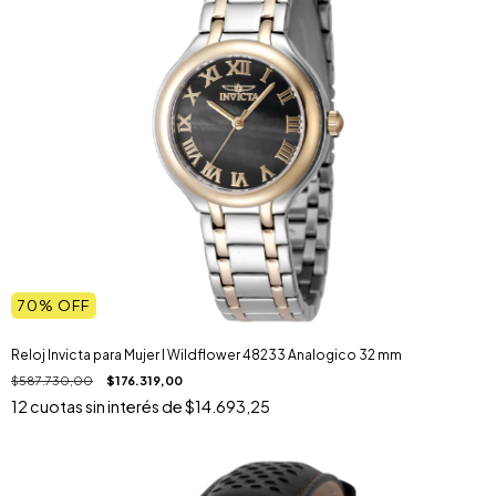
70
% OFF
Reloj Invicta para Mujer I Wildflower 48233 Analogico 32 mm
$587.730,00
$176.319,00
12
cuotas sin interés de
$14.693,25