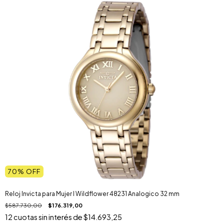
70
% OFF
Reloj Invicta para Mujer I Wildflower 48231 Analogico 32 mm
$587.730,00
$176.319,00
12
cuotas sin interés de
$14.693,25