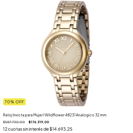
70
% OFF
Reloj Invicta para Mujer I Wildflower 48231 Analogico 32 mm
$587.730,00
$176.319,00
12
cuotas sin interés de
$14.693,25