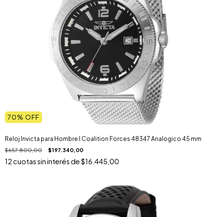
70
% OFF
Reloj Invicta para Hombre I Coalition Forces 48347 Analogico 45 mm
$657.800,00
$197.340,00
12
cuotas sin interés de
$16.445,00