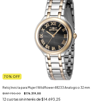
70
% OFF
Reloj Invicta para Mujer I Wildflower 48233 Analogico 32 mm
$587.730,00
$176.319,00
12
cuotas sin interés de
$14.693,25