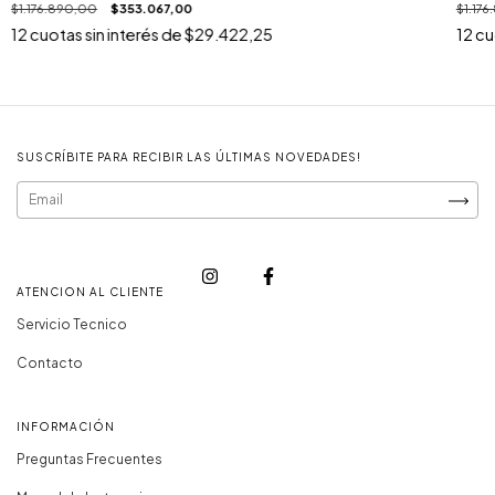
$1.176.890,00
$353.067,00
$1.17
12
cuotas sin interés de
$29.422,25
12
cu
SUSCRÍBITE PARA RECIBIR LAS ÚLTIMAS NOVEDADES!
ATENCION AL CLIENTE
Servicio Tecnico
Contacto
INFORMACIÓN
Preguntas Frecuentes