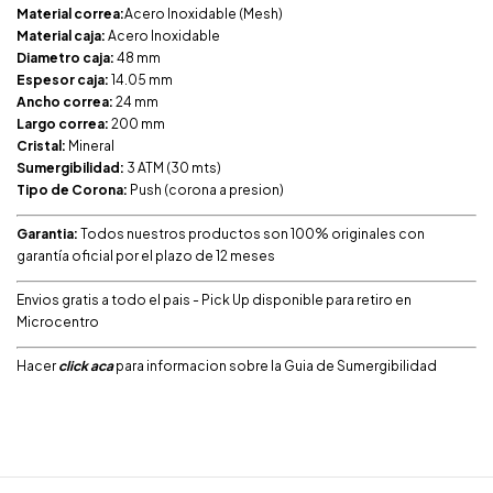
Material correa:
Acero Inoxidable (Mesh)
Material caja:
Acero Inoxidable
Diametro caja:
48 mm
Espesor caja:
14.05 mm
Ancho correa:
24 mm
Largo correa:
200 mm
Cristal:
Mineral
Sumergibilidad:
3 ATM (30 mts)
Tipo de Corona:
Push (corona a presion)
Garantia:
Todos nuestros productos son 100% originales con
garantía oficial por el plazo de 12 meses
Envios gratis a todo el pais - Pick Up disponible para retiro en
Microcentro
Hacer
click aca
para informacion sobre la Guia de Sumergibilidad