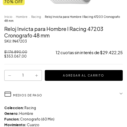
70
% OFF
Inicio
.
Hombre
.
Racing
.
Reloj Invicta para Hombre I Racing 47203 Cronografo
48 mm
Reloj Invicta para Hombre I Racing 47203
Cronografo 48 mm
SKU: IN47203
$1.176.890,00
12
cuotas sin interés de
$29.422,25
$353.067,00
MEDIOS DE PAGO
Coleccion:
Racing
Genero:
Hombre
Funcion:
Cronografo (60 Min)
Movimiento:
Cuarzo