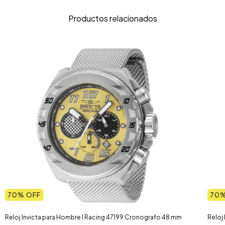
Productos relacionados
70
% OFF
70
%
Reloj Invicta para Hombre I Racing 47199 Cronografo 48 mm
Reloj