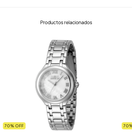
Productos relacionados
70
% OFF
70
%