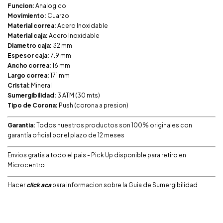
Funcion:
Analogico
Movimiento:
Cuarzo
Material correa:
Acero Inoxidable
Material caja:
Acero Inoxidable
Diametro caja:
32 mm
Espesor caja:
7.9 mm
Ancho correa:
16 mm
Largo correa:
171 mm
Cristal:
Mineral
Sumergibilidad:
3 ATM (30 mts)
Tipo de Corona:
Push (corona a presion)
Garantia:
Todos nuestros productos son 100% originales con
garantía oficial por el plazo de 12 meses
Envios gratis a todo el pais - Pick Up disponible para retiro en
Microcentro
Hacer
click aca
para informacion sobre la Guia de Sumergibilidad