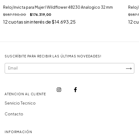
Reloj Invicta para Mujer I Wildflower 48230 Analogico 32 mm
Reloj
$587.730,00
$176.319,00
$587.
12
cuotas sin interés de
$14.693,25
12
cu
SUSCRÍBITE PARA RECIBIR LAS ÚLTIMAS NOVEDADES!
ATENCION AL CLIENTE
Servicio Tecnico
Contacto
INFORMACIÓN