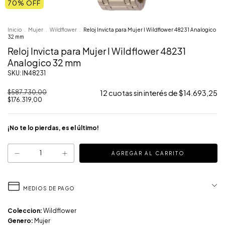
70
% OFF
Inicio
.
Mujer
.
Wildflower
.
Reloj Invicta para Mujer I Wildflower 48231 Analogico
32 mm
Reloj Invicta para Mujer I Wildflower 48231
Analogico 32 mm
SKU: IN48231
$587.730,00
12
cuotas sin interés de
$14.693,25
$176.319,00
¡No te lo pierdas, es el último!
MEDIOS DE PAGO
Coleccion:
Wildflower
Genero:
Mujer