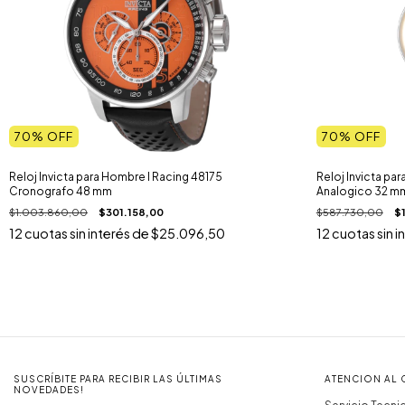
70
% OFF
70
% OFF
Reloj Invicta para Hombre I Racing 48175
Reloj Invicta par
Cronografo 48 mm
Analogico 32 m
$1.003.860,00
$301.158,00
$587.730,00
$
12
cuotas sin interés de
$25.096,50
12
cuotas sin i
SUSCRÍBITE PARA RECIBIR LAS ÚLTIMAS
ATENCION AL 
NOVEDADES!