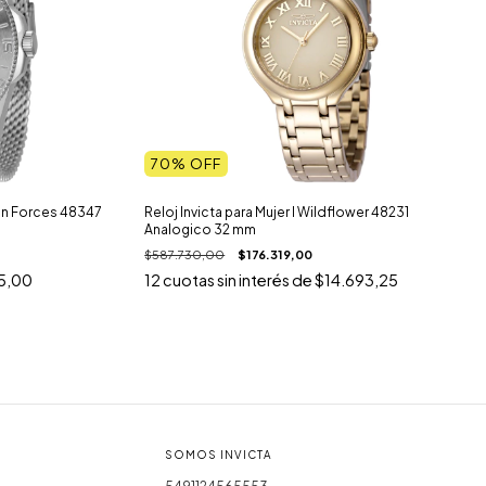
70
% OFF
ion Forces 48347
Reloj Invicta para Mujer I Wildflower 48231
Analogico 32 mm
$587.730,00
$176.319,00
5,00
12
cuotas sin interés de
$14.693,25
SOMOS INVICTA