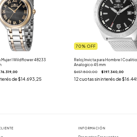
70
% OFF
a Mujer I Wildflower 48233
Reloj Invicta para Hombre I Coalit
m
Analogico 45 mm
176.319,00
$657.800,00
$197.340,00
nterés de
$14.693,25
12
cuotas sin interés de
$16.44
CLIENTE
INFORMACIÓN